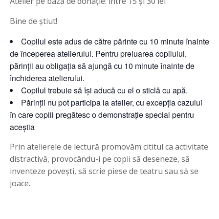
Atelier pe bază de donație: între 15 și 30 lei
Bine de știut!
Copilul este adus de către părinte cu 10 minute înainte
de începerea atelierului. Pentru preluarea copilului,
părinții au obligația să ajungă cu 10 minute înainte de
închiderea atelierului.
Copilul trebuie să își aducă cu el o sticlă cu apă.
Părinții nu pot participa la atelier, cu excepția cazului
în care copiii pregătesc o demonstrație special pentru
aceștia
Prin atelierele de lectură promovăm cititul ca activitate
distractivă, provocându-i pe copii să deseneze, să
inventeze povești, să scrie piese de teatru sau să se
joace.