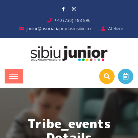
+40 (730) 188 896
junior@asociatiaprodusinsibiu.ro
Ateliere
Tribe_events
Details