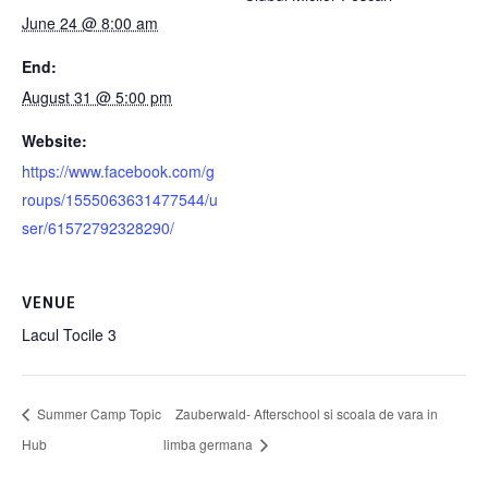
June 24 @ 8:00 am
End:
August 31 @ 5:00 pm
Website:
https://www.facebook.com/g
roups/1555063631477544/u
ser/61572792328290/
VENUE
Lacul Tocile 3
Summer Camp Topic
Zauberwald- Afterschool si scoala de vara in
Hub
limba germana