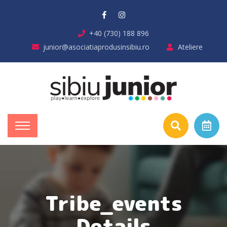
+40 (730) 188 896
junior@asociatiaprodusinsibiu.ro
Ateliere
Tribe_events
Details