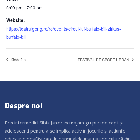
6:00 pm - 7:00 pm
Website:
https://teatrulgong.ro/ro/events/circul-lui-buffalo-bill-zirkus-
buffalo-bill
Kiddofest
FESTIVAL DE SPORT URBAN
Despre noi
Prin intermediul Sibiu Junior incurajam grupuri de copii și
adolescenți pentru a se implica activ în jocurile și acțiunile
educative desfășurate în principalele instituții de cultură din