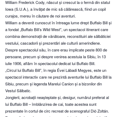
William Frederick Cody, născut și crescut la o fermă din statul
Iowa (S.U.A.), a învățat de mic să călărească, fiind un copil
curajos, mereu în căutare de noi aventuri.
William a devenit cunoscut în întreaga lume drept Buffalo Bill și
a fondat „Buffalo Bill’s Wild West”, un spectacol itinerant care
combina demonstrații de vânătoare, reconstituiri ale sălbăticiei
vestului, cascadorii și prezentări ale culturii amerindiene.
Despre spectacolul său, în care erau implicate peste 800 de
persoane, precum și despre venirea acestuia la Sibiu, în 13
iulie 1906, aflăm în spectacolul dedicat lui Buffalo Bill.
„Circul lui Buffalo Bill”, în regia Évei Lábadi Megyes, este un
spectacol interactiv care ne prezintă aventurile lui Buffalo Bill la
Sibiu, precum și legenda Marelui Canion și a bizonilor din
Vestul Sălbatic.
Jonglerii, acrobații neașteptate și, desigur, numărul preferat al
lui Buffalo Bill – îmblânzirea de cai, toate acestea sunt
prezentate în cortul de circ recreat de scenograful Dió Zoltán.