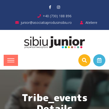
+40 (730) 188 896
junior@asociatiaprodusinsibiu.ro
Ateliere
Tribe_events
Details