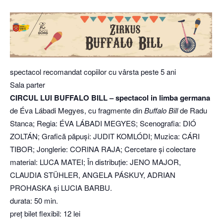
spectacol recomandat copiilor cu vârsta peste 5 ani
Sala parter
CIRCUL LUI BUFFALO BILL – spectacol in limba germana
de Éva Lábadi Megyes, cu fragmente din
Buffalo Bill
de Radu
Stanca; Regia: ÉVA LÁBADI MEGYES; Scenografia: DIÓ
ZOLTÁN; Grafică păpuși: JUDIT KOMLÓDI; Muzica: CÁRI
TIBOR; Jonglerie: CORINA RAJA; Cercetare și colectare
material: LUCA MATEI; În distribuție: JENO MAJOR,
CLAUDIA STÜHLER, ANGELA PÁSKUY, ADRIAN
PROHASKA și LUCIA BARBU.
durata: 50 min.
preț bilet flexibil: 12 lei