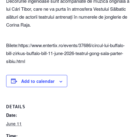
Decorurile ingenioase sunt acompaniate de muzica originală a
lui Cári Tibor, care ne va purta în atmosfera Vestului Sălbatic
alături de actorii teatrului antrenați în numerele de jonglerie de
Corina Raja.
Bilete:https://www.entertix.ro/events/37686/circul-lui-buffalo-
bill-zirkus-buffalo-bill-11-june-2026-teatrul-gong-sala-parter-
sibiu.html
Add to calendar
DETAILS
Date:
June 11
Time: