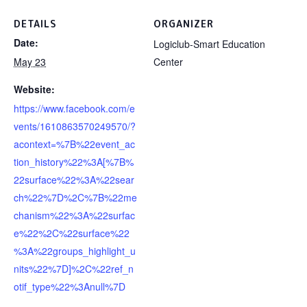
DETAILS
ORGANIZER
Date:
Logiclub-Smart Education
May 23
Center
Website:
https://www.facebook.com/e
vents/1610863570249570/?
acontext=%7B%22event_ac
tion_history%22%3A[%7B%
22surface%22%3A%22sear
ch%22%7D%2C%7B%22me
chanism%22%3A%22surfac
e%22%2C%22surface%22
%3A%22groups_highlight_u
nits%22%7D]%2C%22ref_n
otif_type%22%3Anull%7D