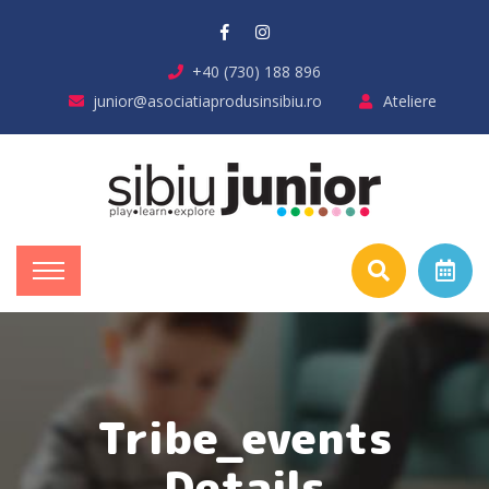
+40 (730) 188 896
junior@asociatiaprodusinsibiu.ro
Ateliere
Tribe_events
Details