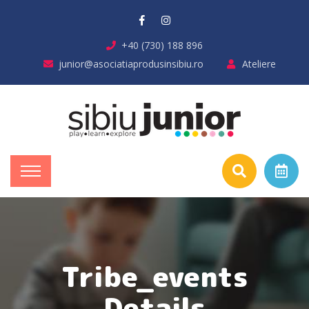
+40 (730) 188 896
junior@asociatiaprodusinsibiu.ro
Ateliere
Tribe_events
Details