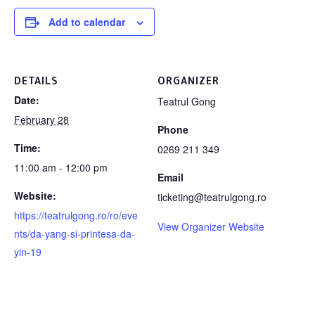
Add to calendar
DETAILS
ORGANIZER
Date:
Teatrul Gong
February 28
Phone
Time:
0269 211 349
11:00 am - 12:00 pm
Email
Website:
ticketing@teatrulgong.ro
https://teatrulgong.ro/ro/eve
View Organizer Website
nts/da-yang-si-printesa-da-
yin-19