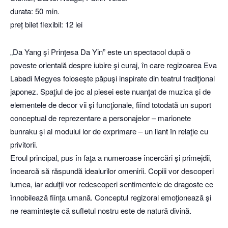
durata: 50 min.
preț bilet flexibil: 12 lei
„Da Yang şi Prinţesa Da Yin” este un spectacol după o
poveste orientală despre iubire şi curaj, în care regizoarea Eva
Labadi Megyes foloseşte păpuşi inspirate din teatrul tradiţional
japonez. Spaţiul de joc al piesei este nuanţat de muzica şi de
elementele de decor vii şi funcţionale, fiind totodată un suport
conceptual de reprezentare a personajelor – marionete
bunraku şi al modului lor de exprimare – un liant în relaţie cu
privitorii.
Eroul principal, pus în faţa a numeroase încercări şi primejdii,
încearcă să răspundă idealurilor omenirii. Copiii vor descoperi
lumea, iar adulţii vor redescoperi sentimentele de dragoste ce
înnobilează fiinţa umană. Conceptul regizoral emoţionează şi
ne reaminteşte că sufletul nostru este de natură divină.