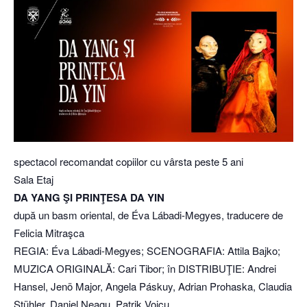
spectacol recomandat copiilor cu vârsta peste 5 ani
Sala Etaj
DA YANG ŞI PRINŢESA DA YIN
după un basm oriental, de Éva Lábadi-Megyes, traducere de
Felicia Mitraşca
REGIA: Éva Lábadi-Megyes; SCENOGRAFIA: Attila Bajko;
MUZICA ORIGINALĂ: Cari Tibor; în DISTRIBUŢIE: Andrei
Hansel, Jenö Major, Angela Páskuy, Adrian Prohaska, Claudia
Stühler, Daniel Neagu, Patrik Voicu.