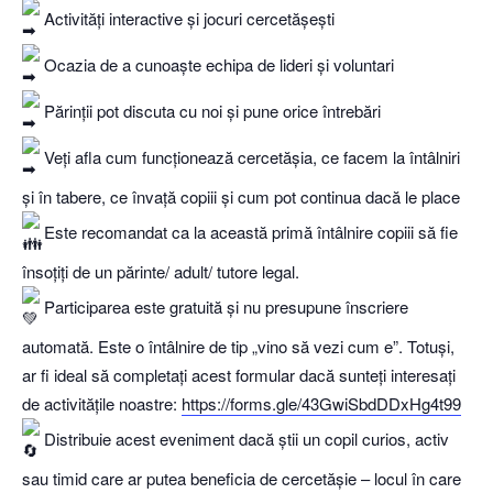
Activități interactive și jocuri cercetășești
Ocazia de a cunoaște echipa de lideri și voluntari
Părinții pot discuta cu noi și pune orice întrebări
Veți afla cum funcționează cercetășia, ce facem la întâlniri
și în tabere, ce învață copiii și cum pot continua dacă le place
Este recomandat ca la această primă întâlnire copiii să fie
însoțiți de un părinte/ adult/ tutore legal.
Participarea este gratuită și nu presupune înscriere
automată. Este o întâlnire de tip „vino să vezi cum e”. Totuși,
ar fi ideal să completați acest formular dacă sunteți interesați
de activitățile noastre:
https://forms.gle/43GwiSbdDDxHg4t99
Distribuie acest eveniment dacă știi un copil curios, activ
sau timid care ar putea beneficia de cercetășie – locul în care