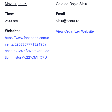
May 31, 2025
Cetatea Roșie Sibiu
Time:
Email
2:00 pm
sibiu@scout.ro
Website:
View Organizer Website
https://www.facebook.com/e
vents/525835777132495?
acontext=%7B%22event_ac
tion_history%22%3A[]%7D