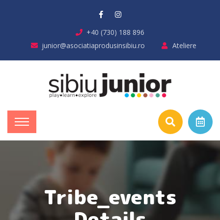
+40 (730) 188 896
junior@asociatiaprodusinsibiu.ro
Ateliere
Tribe_events
Details