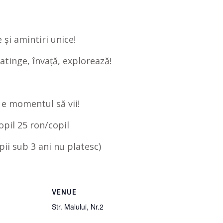
și amintiri unice!
atinge, învață, explorează!
 e momentul să vii!
opil 25 ron/copil
pii sub 3 ani nu platesc)
VENUE
Str. Malului, Nr.2