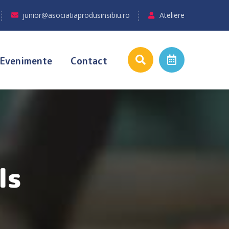
junior@asociatiaprodusinsibiu.ro
Ateliere
Evenimente
Contact
ls