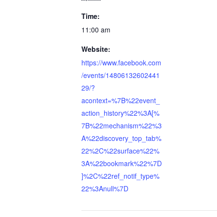
Time:
11:00 am
Website:
https://www.facebook.com
/events/14806132602441
29/?
acontext=%7B%22event_
action_history%22%3A[%
7B%22mechanism%22%3
A%22discovery_top_tab%
22%2C%22surface%22%
3A%22bookmark%22%7D
]%2C%22ref_notif_type%
22%3Anull%7D