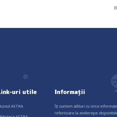
B
ink-uri utile
Informații
uzeul ASTRA
Îți suntem alături cu orice informați
referitoare la atelierepe disponibil
iblioteca ASTRA