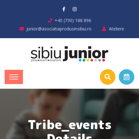
+40 (730) 188 896
junior@asociatiaprodusinsibiu.ro
Ateliere
Tribe_events
Details