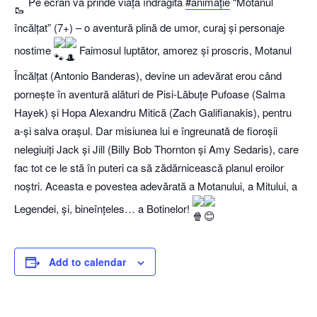
Pe ecran va prinde viață îndrăgita
#animație
“Motanul
încălțat” (7+) – o aventură plină de umor, curaj și personaje
nostime
Faimosul luptător, amorez și proscris, Motanul
Încălțat (Antonio Banderas), devine un adevărat erou când
pornește în aventură alături de Pisi-Lăbuțe Pufoase (Salma
Hayek) și Hopa Alexandru Mitică (Zach Galifianakis), pentru
a-și salva orașul. Dar misiunea lui e îngreunată de fioroșii
nelegiuiți Jack și Jill (Billy Bob Thornton și Amy Sedaris), care
fac tot ce le stă în puteri ca să zădărnicească planul eroilor
noștri. Aceasta e povestea adevărată a Motanului, a Mitului, a
Legendei, și, bineînțeles… a Botinelor!
Add to calendar