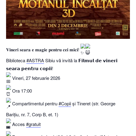
𝐕𝐢𝐧𝐞𝐫𝐢 𝐬𝐞𝐚𝐫𝐚 𝐞 𝐦𝐚𝐠𝐢𝐞 𝐩𝐞𝐧𝐭𝐫𝐮 𝐜𝐞𝐢 𝐦𝐢𝐜𝐢!
Biblioteca
#ASTRA
Sibiu vă invită la 𝗙𝗶𝗹𝗺𝘂𝗹 𝗱𝗲 𝘃𝗶𝗻𝗲𝗿𝗶
𝘀𝗲𝗮𝗿𝗮 𝗽𝗲𝗻𝘁𝗿𝘂 𝗰𝗼𝗽𝗶𝗶!
Vineri, 27 februarie 2026
Ora 17:00
Compartimentul pentru
#Copii
și Tineret (str. George
Barițiu, nr. 7, Corp B, et. 1)
Acces
#gratuit