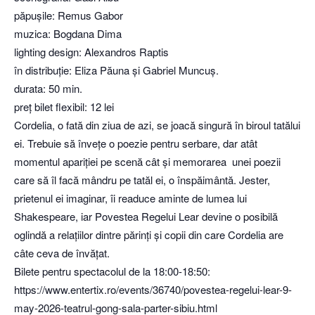
păpușile: Remus Gabor
muzica: Bogdana Dima
lighting design: Alexandros Raptis
în distribuție: Eliza Păuna și Gabriel Muncuș.
durata: 50 min.
preț bilet flexibil: 12 lei
Cordelia, o fată din ziua de azi, se joacă singură în biroul tatălui
ei. Trebuie să învețe o poezie pentru serbare, dar atât
momentul apariției pe scenă cât și memorarea unei poezii
care să îl facă mândru pe tatăl ei, o înspăimântă. Jester,
prietenul ei imaginar, îi readuce aminte de lumea lui
Shakespeare, iar Povestea Regelui Lear devine o posibilă
oglindă a relațiilor dintre părinți și copii din care Cordelia are
câte ceva de învățat.
Bilete pentru spectacolul de la 18:00-18:50:
https://www.entertix.ro/events/36740/povestea-regelui-lear-9-
may-2026-teatrul-gong-sala-parter-sibiu.html