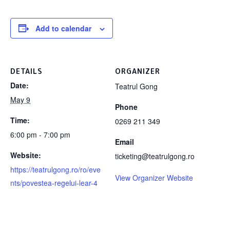
Add to calendar
DETAILS
ORGANIZER
Date:
Teatrul Gong
May 9
Phone
Time:
0269 211 349
6:00 pm - 7:00 pm
Email
Website:
ticketing@teatrulgong.ro
https://teatrulgong.ro/ro/eve
View Organizer Website
nts/povestea-regelui-lear-4