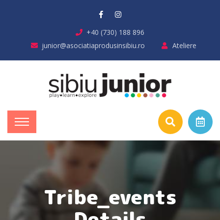
+40 (730) 188 896
junior@asociatiaprodusinsibiu.ro
Ateliere
Tribe_events
Details