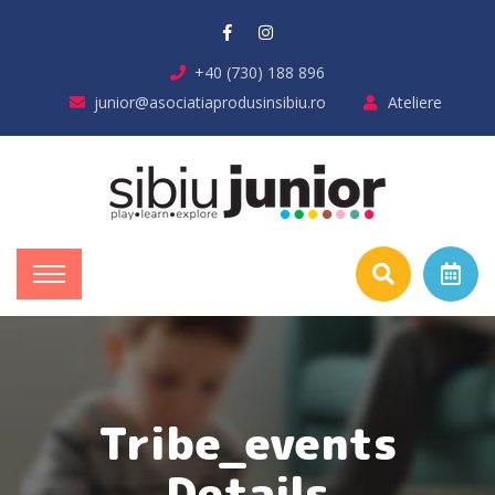
+40 (730) 188 896
junior@asociatiaprodusinsibiu.ro
Ateliere
Tribe_events
Details