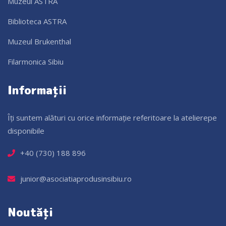
Muzeul ASTRA
Biblioteca ASTRA
Muzeul Brukenthal
Filarmonica Sibiu
Informații
Îți suntem alături cu orice informație referitoare la atelierepe
disponibile
+40 (730) 188 896
junior@asociatiaprodusinsibiu.ro
Noutăți