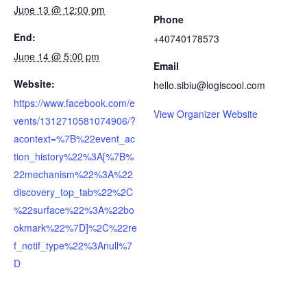
June 13 @ 12:00 pm
Phone
End:
+40740178573
June 14 @ 5:00 pm
Email
Website:
hello.sibiu@logiscool.com
https://www.facebook.com/e
View Organizer Website
vents/1312710581074906/?
acontext=%7B%22event_ac
tion_history%22%3A[%7B%
22mechanism%22%3A%22
discovery_top_tab%22%2C
%22surface%22%3A%22bo
okmark%22%7D]%2C%22re
f_notif_type%22%3Anull%7
D