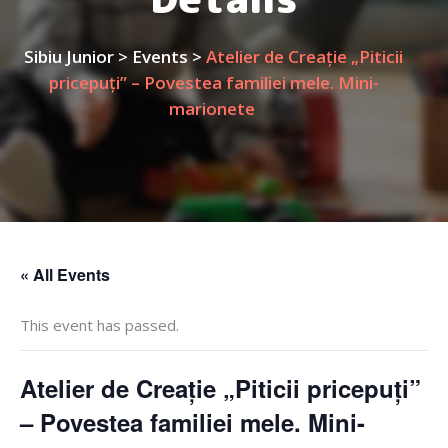
Sibiu Junior
>
Events
>
Atelier de Creație „Piticii
pricepuți” – Povestea familiei mele. Mini-
marionete
« All Events
This event has passed.
Atelier de Creație „Piticii pricepuți”
– Povestea familiei mele. Mini-