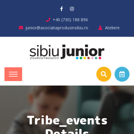
+40 (730) 188 896
junior@asociatiaprodusinsibiu.ro
Ateliere
Tribe_events
Details