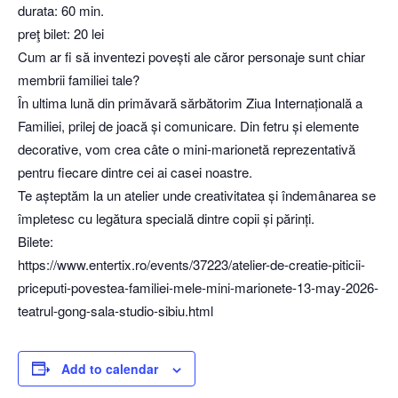
durata: 60 min.
preţ bilet: 20 lei
Cum ar fi să inventezi povești ale căror personaje sunt chiar
membrii familiei tale?
În ultima lună din primăvară sărbătorim Ziua Internațională a
Familiei, prilej de joacă și comunicare. Din fetru și elemente
decorative, vom crea câte o mini-marionetă reprezentativă
pentru fiecare dintre cei ai casei noastre.
Te așteptăm la un atelier unde creativitatea și îndemânarea se
împletesc cu legătura specială dintre copii și părinți.
Bilete:
https://www.entertix.ro/events/37223/atelier-de-creatie-piticii-
priceputi-povestea-familiei-mele-mini-marionete-13-may-2026-
teatrul-gong-sala-studio-sibiu.html
Add to calendar