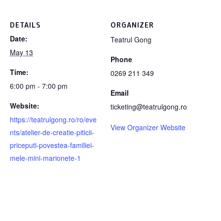
DETAILS
ORGANIZER
Date:
Teatrul Gong
May 13
Phone
Time:
0269 211 349
6:00 pm - 7:00 pm
Email
Website:
ticketing@teatrulgong.ro
https://teatrulgong.ro/ro/eve
View Organizer Website
nts/atelier-de-creatie-piticii-
priceputi-povestea-familiei-
mele-mini-marionete-1