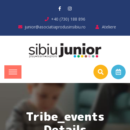
+40 (730) 188 896
junior@asociatiaprodusinsibiu.ro
Ateliere
Tribe_events
Details