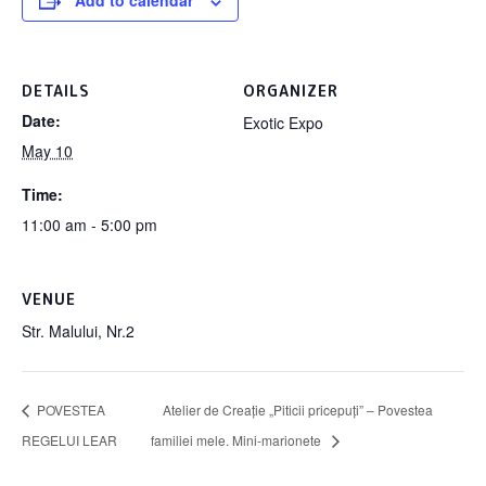
Add to calendar
DETAILS
ORGANIZER
Date:
Exotic Expo
May 10
Time:
11:00 am - 5:00 pm
VENUE
Str. Malului, Nr.2
POVESTEA
Atelier de Creație „Piticii pricepuți” – Povestea
REGELUI LEAR
familiei mele. Mini-marionete