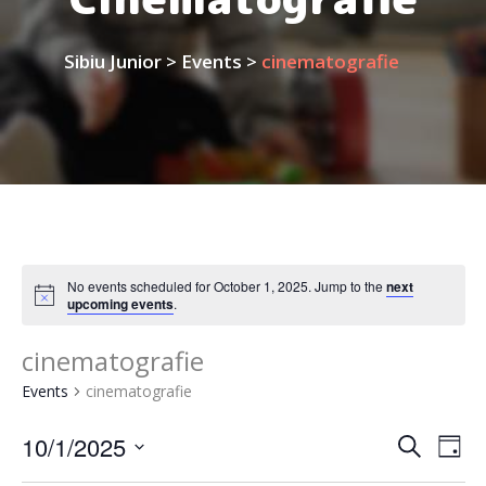
Sibiu Junior
>
Events
>
cinematografie
No events scheduled for October 1, 2025. Jump to the
next
upcoming events
.
cinematografie
Events
cinematografie
Event
Ev
10/1/2025
Search
Day
Vi
Select