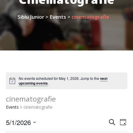
Sibiu Junior
>
Events
>
cinematografie
No events scheduled for May 1, 2026. Jump to the
next
upcoming events
.
cinematografie
Events
cinematografie
Event
Ev
5/1/2026
Search
Day
Vi
Select