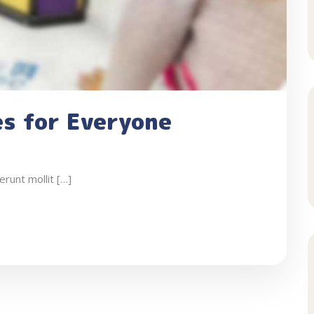
es for Everyone
erunt mollit […]