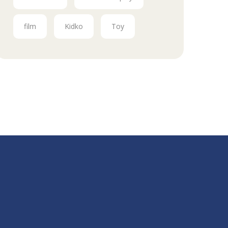
film
Kidko
Toy