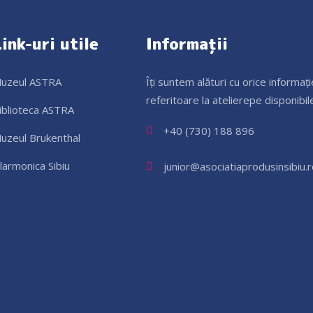
ink-uri utile
Informații
uzeul ASTRA
Îți suntem alături cu orice informați
referitoare la atelierepe disponibil
iblioteca ASTRA
+40 (730) 188 896
uzeul Brukenthal
ilarmonica Sibiu
junior@asociatiaprodusinsibiu.